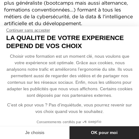
plus généraliste (bootcamps mais aussi alternance,
formations conventionnées...) formant à tous les
métiers de la cybersécurité, de la data & l'intelligence
artificielle et du développement.
Continuer sans accepter
Les certifications professionnelles de la 3W Academy
LA QUALITE DE VOTRE EXPERIENCE
sont enregistrées au Registre National de la
DEPEND DE VOS CHOIX
Certification Professionnelle (RNCP) de Niveau 5 à 7
Choisir votre formation est un moment clé, nous voulons que
selon la formation choisie.
votre expérience soit optimale. Grâce aux cookies, nous
analysons notre trafic et améliorons l’ergonomie du site. Ils vous
Campus
permettent aussi de regarder des vidéos et de partager nos
Paris
contenus sur les réseaux sociaux. Enfin, nous les utilisons pour
adapter les publicités que nous vous affichons. Certains cookies
sont déposés par nos partenaires externes.
Pour devenir
C’est ok pour vous ? Pas d’inquiétude, vous pourrez revenir sur
Concepteur développeur web
vos choix quand vous le souhaitez.
Expert cybersécurité
Consentements certifiés par
Développeur Cloud
Cookies
Je choisis
OK pour moi
Concepteur développeur web